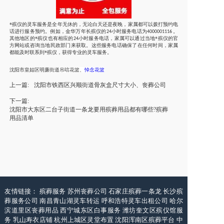
*殡仪的灵车服务是全年无休的，无论白天还是夜晚，家属都可以拨打预约电
话进行服务预约。例如，金华
万年长
殡仪的
小时服务电话为
。
24
4000001116
其他地区的*殡仪也有相应的
小时服务电话，家属可以通过当地*殡仪的官
24
方网站或咨询当地民政部门来获取。这些服务电话确保了在任何时间，家属
都能及时联系到*殡仪，获得专业的灵车服务。
沈阳市
皇姑区明廉街道
吊唁花篮
、
悼念花篮
上一篇:
沈阳市铁西区兴顺街道骨灰盒尺寸大小、丧葬公司
下一篇:
沈阳市大东区二台子街道一条龙要用殡葬用品都有哪些?殡葬
用品清单
友情链接：
殡葬服务
苏州丧葬公司
石家庄殡葬一条龙
长沙殡
葬服务公司
南昌青山湖灵车转运
呼和浩特灵车出租公司
哈尔
滨道里区丧葬用品
西宁城东区白事服务
潍坊奎文区殡仪馆服
务
乳山寿衣店铺
杭州上城区灵堂布置
沈阳浑南区殡葬平台
中