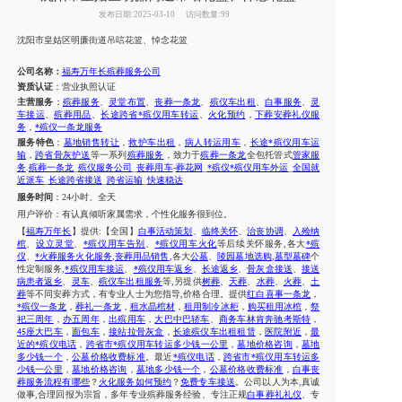
发布日期:2025-03-10
访问数量:99
沈阳市
皇姑区明廉街道
吊唁花篮、悼念花篮
公司名称：
福寿万年长殡葬服务公司
资质认证
：营业执照认证
主营服务
：
殡葬服务
、
灵堂布置
、
丧葬一条龙
、
殡仪车出租
、
白事服务
、
灵
车接运
、
殡葬用品
、
长途跨省*殡仪用车转运
、
火化预约
，
下葬安葬礼仪服
务
，
*殡仪一条龙服务
服务特色
：
墓地销售转让
，
救护车出租
，
病人转运用车
，
长途*殡仪用车运
输
，
跨省骨灰护送
等一系列
殡葬服务
，致力于
殡葬一条龙
全包托管式
管家服
务
.
殡葬一条龙
_
殡仪服务公司
_
丧葬用车
-
葬花网
_
*殡仪*殡仪用车外运
_
全国就
近派车
_
长途跨省接送
_
跨省运输
_
快速稳达
服务时间
：
24
小时、全天
用户评价：
有
认真倾听家属需求，个性化服务很到位。
【
福寿万年长
】提供
:【全国】
白事活动策划
、
临终关怀
、
治丧协调
、
入殓纳
棺
、
设立灵堂
、
*殡仪用车告别
、
*殡仪用车火化
等后续关怀服务
,各大
*殡
仪
、
*火葬服务火化服务
,
丧葬用品销售
,各大
公墓
、
陵园墓地选购
,
墓型墓碑
个
性定制服务
,
*殡仪用车接运
、
*殡仪用车返乡
、
长途返乡
、
骨灰盒接送
、
接送
病患者返乡
、
灵车
、
殡仪车出租服务
等
,另提供
树葬
、
天葬
、
水葬
、
火葬
、
土
葬
等不同安葬方式，有专业人士为您指导,价格合理
。
提供
红白喜事一条龙
，
*殡仪一条龙
，
葬礼一条龙
，
租水晶棺材
，
租用制冷冰柜
，
购买租用冰棺
，
祭
祀三周年
，
办五周年
，
出殡用车
，
大巴中巴轿车
、
商务车林肯奔驰考斯特
，
座大巴车
，
面包车
，
接站拉骨灰盒
，
长途殡仪车出租租赁
，
医院附近
，
最
45
近的*殡仪电话
，
跨省市*殡仪用车转运多少钱一公里
，
墓地价格咨询
，
墓地
多少钱一个
，
公墓价格收费标准
。
最近
*殡仪电话
，
跨省市*殡仪用车转运多
少钱一公里
，
墓地价格咨询
，
墓地多少钱一个
，
公墓价格收费标准
，
白事丧
葬服务流程有哪些
？
火化服务如何预约
？
免费专车接送
。公司以人为本
,真诚
做事,合理回报为宗旨，多年专业殡葬服务经验、专注正规
白事葬礼礼仪
、专