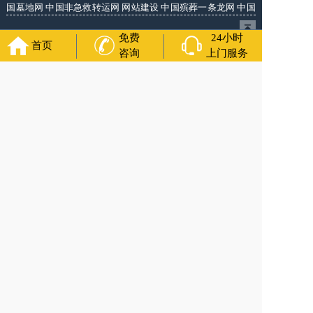
国墓地网
中国非急救转运网
网站建设
中国殡葬一条龙网
中国
救护车网
葬花店
葬花服务网
免费
24小时
首页
咨询
上门服务
福寿万年长
官方公众号
400-000-1116
各城市均有服务人员上门服务
24小时上门服务
Copyright 2024 沈阳福寿万年长 All Rights Reserved. 全站内容
均为咨询服务，遗体转运接送业务须联系当地殡仪馆咨询.
备案号：辽ICP备2024037147号-5
网站建设
：
上往建站