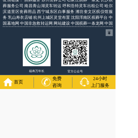
葬服务公司
南昌青山湖灵车转运
呼和浩特灵车出租公司
哈尔
滨道里区丧葬用品
西宁城东区白事服务
潍坊奎文区殡仪馆服
务
乳山寿衣店铺
杭州上城区灵堂布置
沈阳浑南区殡葬平台
中
国墓地网
中国非急救转运网
网站建设
中国殡葬一条龙网
中国
救护车网
葬花店
葬花服务网
福寿万年长
官方公众号
免费
24小时
首页
咨询
上门服务
400-000-1116
各城市均有服务人员上门服务
24小时上门服务
Copyright 2024 沈阳福寿万年长 All Rights Reserved. 全站内容
均为咨询服务，遗体转运接送业务须联系当地殡仪馆咨询.
备案号：辽ICP备2024037147号-5
网站建设
：
上往建站