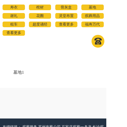
寿衣
棺材
骨灰盒
墓地
谢礼
花圈
灵堂布置
殡葬用品
租车
超度诵经
查看更多
福寿万代
查看更多
墓地1
友情链接：
殡葬服务
苏州丧葬公司
石家庄殡葬一条龙
长沙殡