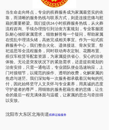
当生命走向终点，专业的殡葬服务成为家属最坚实的依
靠，而清晰的服务热线与联系方式，则是连接悲痛与慰
藉的重要桥梁。我们提供
小时殡葬服务热线，从火葬
24
流程咨询、手续办理指引到治丧方案规划，专业客服团
队耐心倾听家属需求，细致解答每一个疑问，帮助家属
在慌乱中理清头绪，高效完成相关事宜。作为一站式殡
葬服务中心，我们整合火化、遗体接送、骨灰安置、祭
祀追思等全流程服务，同时联动寿衣定制、花圈布置、
殡仪车租赁等配套资源，为家属提供省心、安心的治丧
体验。无论是突发状况下的紧急需求，还是提前规划的
治丧安排，只需一通电话，专业团队便会迅速响应，上
门对接细节，以规范的操作、透明的收费，化解家属的
焦虑与迷茫。我们深知每一次服务都承载着沉甸甸的托
付，因此始终坚守人文关怀与专业素养，用真诚的态度
守护逝者的尊严，用细致的服务慰藉生者的悲痛，让生
命的最后一程充满体面与温暖，让家属的思念与牵挂得
以安放。
沈阳
市
大东区北海街道
殡葬运输服务