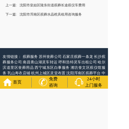
上一篇:
沈阳市皇姑区陵东街道殡葬长途殡仪车费用
下一篇:
沈阳市浑南区殡葬水晶棺具租用咨询服务
友情链接：
殡葬服务
苏州丧葬公司
石家庄殡葬一条龙
长沙殡
葬服务公司
南昌青山湖灵车转运
呼和浩特灵车出租公司
哈尔
滨道里区丧葬用品
西宁城东区白事服务
潍坊奎文区殡仪馆服
务
乳山寿衣店铺
杭州上城区灵堂布置
沈阳浑南区殡葬平台
中
国墓地网
中国非急救转运网
网站建设
中国殡葬一条龙网
中国
免费
24小时
首页
救护车网
葬花店
葬花服务网
咨询
上门服务
福寿万年长
官方公众号