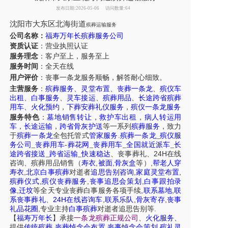
发布日期:2026-05-06
访问数量:64
沈阳
市
大东区北海街道
殡葬运输服务
公司名称：
福寿万年长殡葬服务公司
资质认证
：营业执照认证
服务理念
：客户至上，服务至上
服务时间
：全天在线
用户评价
：丧事一条龙服务
顺畅，解答耐心细致。
主营服务
：
殡葬服务
、
灵堂布置
、
丧葬一条龙
、
殡仪车
出租
、
白事服务
、
灵车接运
、
殡葬用品
、
长途跨省殡葬
用车
、
火化预约
，
下葬安葬礼仪服务
，
殡仪一条龙服务
服务特色
：
墓地销售转让
，
救护车出租
，
病人转运用
车
，
长途运输
，
跨省骨灰护送
等一系列
殡葬服务
，致力
于
殡葬一条龙
全包托管式
管家服务
.
殡葬一条龙
_
殡仪服
务公司
_
丧葬用车
-
葬花网
_
丧葬用车
_
全国就近派车
_
长
24H
途跨省接送
_
跨省运输
_
快速稳达
、
丧事葬礼
、
在线
,
,
,
咨询
、
殡葬
用品销售
（
寿衣
被面
骨灰盒
等）
帮老人穿
,
,
,
寿衣
北京白事殡葬
对逝者
追思告别咨询
家庭灵堂布置
,
,
,
殡葬仪式
殡仪丧葬服务
丧事追思会策划
白事跟拍录
,
,
,
像
迁坟
等
全天
专业丧葬白事服务
各项手续
联系墓地
联
24H
,
,
,
系丧事葬礼
、
在线咨询车
联系乐队
骨灰寄存
丧事
,
.
礼品花圈
专业主持
白事殡葬
对逝者追思告别等
【
福寿万年长
】
承接
一条龙殡葬正规公司
、
火化服务
、
,
,
,
提供
传统殡葬
丧葬悼念会布置
丧事悼念会策划
殡礼灵