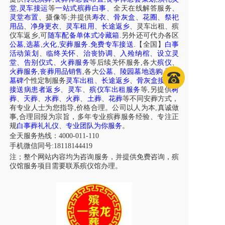
,
堂
灵车接运
等
一站式殡葬白事
、
全天在线解答服务
、
;
灵堂布置
、摄像等
并提供
寿衣
、
骨灰盒
、
花圈
、
祭祀
用品
、
净身更衣
、
灵车租用
、
长途返乡
、
灵车出租
、
殡
,
.
仪车
返乡
可
随车配备单体式冷藏箱
另外还可代办各区
,
,
,
.
.
公墓
选墓
火化
安葬服务
免费专车接送
【全国】
白事
活动策划
、
临终关怀
、
治丧协调
、
入殓纳棺
、
设立灵
堂
、
告别仪式
、
火葬服务
等后续关怀服务,各大
殡仪
、
火葬服务
,
丧葬用品销售
,各大
公墓
、
陵园墓地选购
,
墓型
墓碑
个性定制服务
灵车出租
、
长途返乡
、
骨灰盒接送
、
接送病患者返乡
、
灵车
、
殡仪车出租服务
等,另提供
树
葬
、
天葬
、
水葬
、
火葬
、
土葬
、
花葬
等不同安葬方式，
有专业人士为您指导,价格合理。公司以人为本,真诚做
事,合理回报为宗旨，多年专业殡葬服务经验、专注正
规
白事葬礼礼仪
、
专业团队为你服务
。
全天服务热线：4000-011-110
手机微信同号:18118144419
注；整个网站内容均为咨询服务，并提供免费咨询，殡
仪馆服务项目需要联系殡仪馆办理。