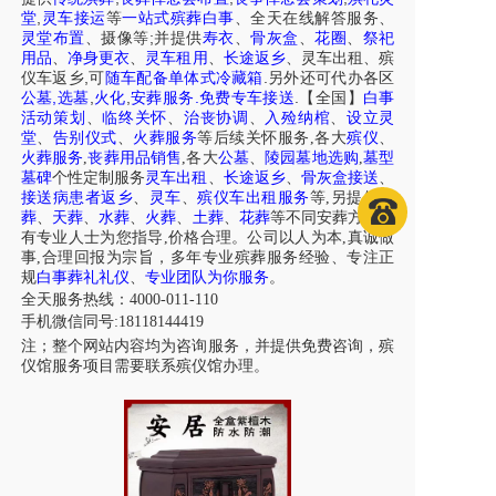
,
堂
灵车接运
等
一站式殡葬白事
、
全天在线解答服务
、
;
灵堂布置
、摄像等
并提供
寿衣
、
骨灰盒
、
花圈
、
祭祀
用品
、
净身更衣
、
灵车租用
、
长途返乡
、
灵车出租
、
殡
,
.
仪车
返乡
可
随车配备单体式冷藏箱
另外还可代办各区
,
,
,
.
.
公墓
选墓
火化
安葬服务
免费专车接送
【全国】
白事
活动策划
、
临终关怀
、
治丧协调
、
入殓纳棺
、
设立灵
堂
、
告别仪式
、
火葬服务
等后续关怀服务,各大
殡仪
、
火葬服务
,
丧葬用品销售
,各大
公墓
、
陵园墓地选购
,
墓型
墓碑
个性定制服务
灵车出租
、
长途返乡
、
骨灰盒接送
、
接送病患者返乡
、
灵车
、
殡仪车出租服务
等,另提供
树
葬
、
天葬
、
水葬
、
火葬
、
土葬
、
花葬
等不同安葬方式，
有专业人士为您指导,价格合理。公司以人为本,真诚做
事,合理回报为宗旨，多年专业殡葬服务经验、专注正
规
白事葬礼礼仪
、
专业团队为你服务
。
全天服务热线：4000-011-110
手机微信同号:18118144419
注；整个网站内容均为咨询服务，并提供免费咨询，殡
仪馆服务项目需要联系殡仪馆办理。