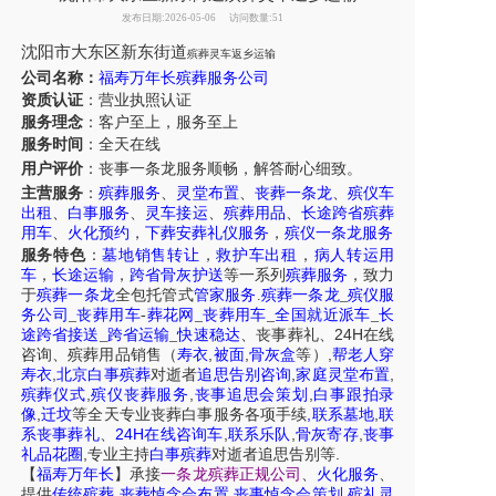
发布日期:2026-05-06
访问数量:51
沈阳
市
大东区新东街道
殡葬灵车返乡运输
公司名称：
福寿万年长殡葬服务公司
资质认证
：营业执照认证
服务理念
：客户至上，服务至上
服务时间
：全天在线
用户评价
：丧事一条龙服务
顺畅，解答耐心细致。
主营服务
：
殡葬服务
、
灵堂布置
、
丧葬一条龙
、
殡仪车
出租
、
白事服务
、
灵车接运
、
殡葬用品
、
长途跨省殡葬
用车
、
火化预约
，
下葬安葬礼仪服务
，
殡仪一条龙服务
服务特色
：
墓地销售转让
，
救护车出租
，
病人转运用
车
，
长途运输
，
跨省骨灰护送
等一系列
殡葬服务
，致力
于
殡葬一条龙
全包托管式
管家服务
.
殡葬一条龙
_
殡仪服
务公司
_
丧葬用车
-
葬花网
_
丧葬用车
_
全国就近派车
_
长
24H
途跨省接送
_
跨省运输
_
快速稳达
、
丧事葬礼
、
在线
,
,
,
咨询
、
殡葬
用品销售
（
寿衣
被面
骨灰盒
等）
帮老人穿
,
,
,
寿衣
北京白事殡葬
对逝者
追思告别咨询
家庭灵堂布置
,
,
,
殡葬仪式
殡仪丧葬服务
丧事追思会策划
白事跟拍录
,
,
,
像
迁坟
等
全天
专业丧葬白事服务
各项手续
联系墓地
联
24H
,
,
,
系丧事葬礼
、
在线咨询车
联系乐队
骨灰寄存
丧事
,
.
礼品花圈
专业主持
白事殡葬
对逝者追思告别等
【
福寿万年长
】
承接
一条龙殡葬正规公司
、
火化服务
、
,
,
,
提供
传统殡葬
丧葬悼念会布置
丧事悼念会策划
殡礼灵