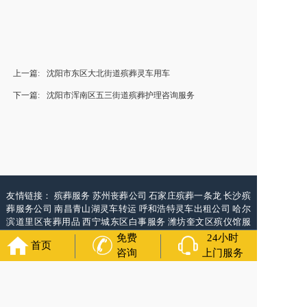
上一篇:
沈阳市东区大北街道殡葬灵车用车
下一篇:
沈阳市浑南区五三街道殡葬护理咨询服务
友情链接：
殡葬服务
苏州丧葬公司
石家庄殡葬一条龙
长沙殡
葬服务公司
南昌青山湖灵车转运
呼和浩特灵车出租公司
哈尔
滨道里区丧葬用品
西宁城东区白事服务
潍坊奎文区殡仪馆服
务
乳山寿衣店铺
杭州上城区灵堂布置
沈阳浑南区殡葬平台
中
免费
24小时
首页
国墓地网
中国非急救转运网
网站建设
中国殡葬一条龙网
中国
咨询
上门服务
救护车网
葬花店
葬花服务网